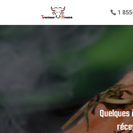
1 855
Quelques 
réce