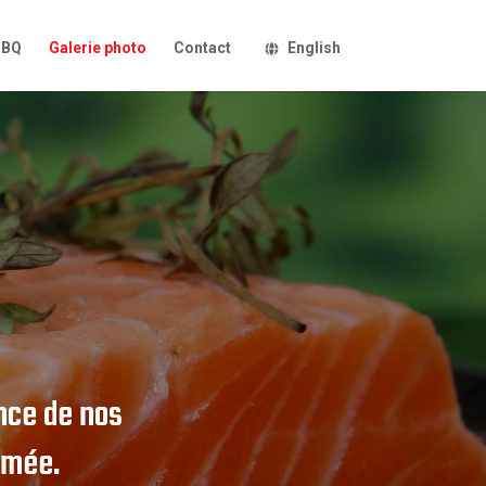
BBQ
Galerie photo
Contact
English
nce de nos
umée.